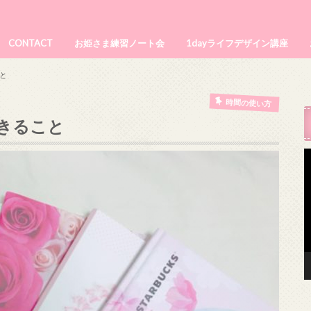
CONTACT
お姫さま練習ノート会
1dayライフデザイン講座
と
時間の使い方
きること