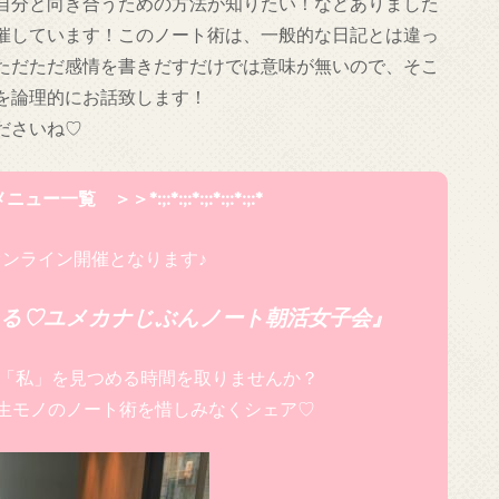
自分と向き合うための方法が知りたい！などありました
催しています！このノート術は、一般的な日記とは違っ
ただただ感情を書きだすだけでは意味が無いので、そこ
を論理的にお話致します！
ださいね♡
＜＜ メニュー一覧 ＞＞*:;:*:;:*:;:*:;:*:;:*
ンライン開催となります♪
る♡ユメカナじぶんノート朝活女子会』
「私」を見つめる時間を取りませんか？
生モノのノート術を惜しみなくシェア♡