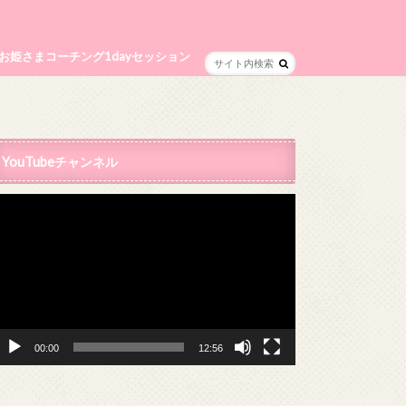
お姫さまコーチング1dayセッション
YouTubeチャンネル
動
画
プ
レ
ー
ヤ
ー
00:00
12:56