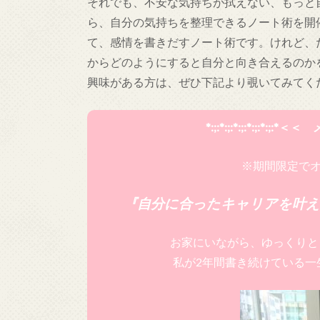
それでも、不安な気持ちが拭えない、もっと
ら、自分の気持ちを整理できるノート術を開
て、感情を書きだすノート術です。けれど、
からどのようにすると自分と向き合えるのか
興味がある方は、ぜひ下記より覗いてみてく
*:;:*:;:*:;:*:;:*:;:*
※期間限定でオ
『自分に合ったキャリアを叶え
お家にいながら、ゆっくりと
私が2年間書き続けている一