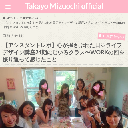
Takayo Mizuochi official
HOME
CUEST Project
【アシスタントレポ】心が揺さぶれた日♡ライフデザイン講座24期にじいろクラス〜WORKの
回を振り返って感じたこと
2019.09.16
CUEST Project
【アシスタントレポ】心が揺さぶれた日♡ライフ
デザイン講座24期にじいろクラス〜WORKの回を
振り返って感じたこと