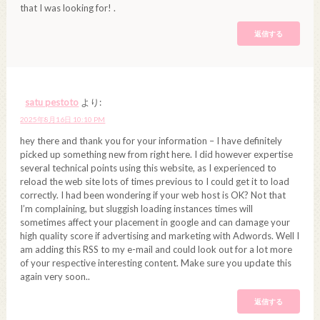
that I was looking for! .
返信する
satu pestoto
より:
2025年8月16日 10:10 PM
hey there and thank you for your information – I have definitely
picked up something new from right here. I did however expertise
several technical points using this website, as I experienced to
reload the web site lots of times previous to I could get it to load
correctly. I had been wondering if your web host is OK? Not that
I’m complaining, but sluggish loading instances times will
sometimes affect your placement in google and can damage your
high quality score if advertising and marketing with Adwords. Well I
am adding this RSS to my e-mail and could look out for a lot more
of your respective interesting content. Make sure you update this
again very soon..
返信する