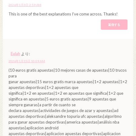
2026年1月3日 2:59 AM
This is one of the best explanations I’ve come across. Thanks!
返信する
Eulah
より:
2026年1月15日 10:09 AM
(10 euros gratis apuestas|10 mejores casas de apuestas|10 trucos
para
ganar apuestas|15 euros gratis marca apuestas|1×2 apuestas|1×2
apuestas deportivas|1×2 apuestas que
significa|1×2 en apuestas|1×2 en apuestas que significa|1×2 que
significa en apuestas|5 euros gratis apuestas|9 apuestas que
siempre ganaras|a partir de cuanto se
declara apuestas|actividades de juegos de azar y apuestas|ad
apuestas deportivas|aleksandre topuria ufc apuestas|algoritmo
para ganar apuestas deportivas|america apuestas|análisis nba
apuestas|aplicacion android
apuestas deportivas|aplicacion apuestas deportivas|aplicacion