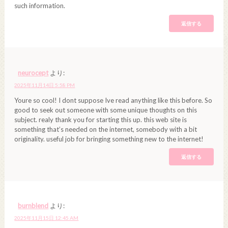
such information.
返信する
neurocept
より:
2025年11月14日 5:58 PM
Youre so cool! I dont suppose Ive read anything like this before. So
good to seek out someone with some unique thoughts on this
subject. realy thank you for starting this up. this web site is
something that’s needed on the internet, somebody with a bit
originality. useful job for bringing something new to the internet!
返信する
burnblend
より:
2025年11月15日 12:45 AM