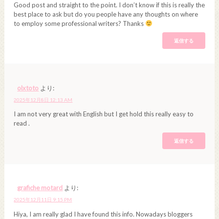
Good post and straight to the point. I don’t know if this is really the
best place to ask but do you people have any thoughts on where
to employ some professional writers? Thanks
返信する
olxtoto
より:
2025年12月8日 12:13 AM
I am not very great with English but I get hold this really easy to
read .
返信する
grafiche motard
より:
2025年12月11日 9:15 PM
Hiya, I am really glad I have found this info. Nowadays bloggers