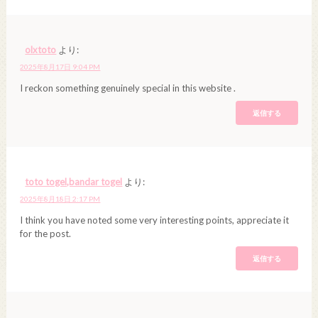
olxtoto
より:
2025年8月17日 9:04 PM
I reckon something genuinely special in this website .
返信する
toto togel,bandar togel
より:
2025年8月18日 2:17 PM
I think you have noted some very interesting points, appreciate it
for the post.
返信する