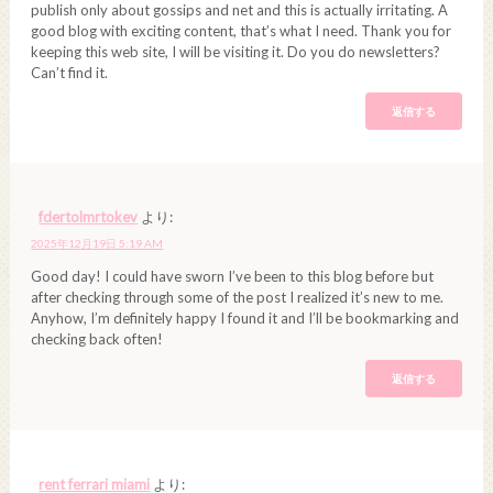
publish only about gossips and net and this is actually irritating. A
good blog with exciting content, that’s what I need. Thank you for
keeping this web site, I will be visiting it. Do you do newsletters?
Can’t find it.
返信する
fdertolmrtokev
より:
2025年12月19日 5:19 AM
Good day! I could have sworn I’ve been to this blog before but
after checking through some of the post I realized it’s new to me.
Anyhow, I’m definitely happy I found it and I’ll be bookmarking and
checking back often!
返信する
rent ferrari miami
より: