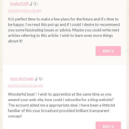
basket168
より:
2025年8月19日 9:52 AM
It is perfect time to make a few plans for the future and it’s time to
be happy. I’ve read this put up and if I could I desire to recommend
you some fascinating issues or advice. Maybe you could write next
articles referring to this article. I wish to learn even more things
about it!
返信する
toto slot login
より:
2025年8月22日 12:28 AM
Wonderful beat ! I wish to apprentice at the same time as you
amend your web site, how could i subscribe for a blog website?
The account aided me a appropriate deal. I have been a little bit
familiar of this your broadcast provided brilliant transparent
concept
返信する