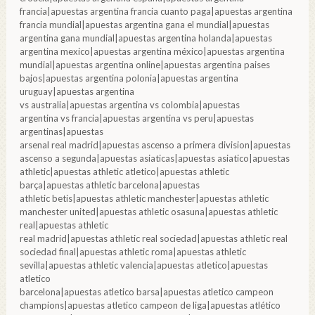
francia|apuestas argentina francia cuanto paga|apuestas argentina
francia mundial|apuestas argentina gana el mundial|apuestas
argentina gana mundial|apuestas argentina holanda|apuestas
argentina mexico|apuestas argentina méxico|apuestas argentina
mundial|apuestas argentina online|apuestas argentina paises
bajos|apuestas argentina polonia|apuestas argentina
uruguay|apuestas argentina
vs australia|apuestas argentina vs colombia|apuestas
argentina vs francia|apuestas argentina vs peru|apuestas
argentinas|apuestas
arsenal real madrid|apuestas ascenso a primera division|apuestas
ascenso a segunda|apuestas asiaticas|apuestas asiatico|apuestas
athletic|apuestas athletic atletico|apuestas athletic
barça|apuestas athletic barcelona|apuestas
athletic betis|apuestas athletic manchester|apuestas athletic
manchester united|apuestas athletic osasuna|apuestas athletic
real|apuestas athletic
real madrid|apuestas athletic real sociedad|apuestas athletic real
sociedad final|apuestas athletic roma|apuestas athletic
sevilla|apuestas athletic valencia|apuestas atletico|apuestas
atletico
barcelona|apuestas atletico barsa|apuestas atletico campeon
champions|apuestas atletico campeon de liga|apuestas atlético