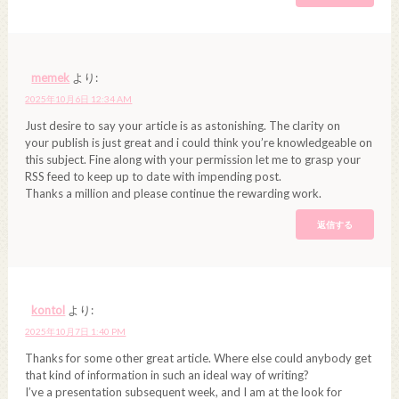
memek
より:
2025年10月6日 12:34 AM
Just desire to say your article is as astonishing. The clarity on
your publish is just great and i could think you’re knowledgeable on
this subject. Fine along with your permission let me to grasp your
RSS feed to keep up to date with impending post.
Thanks a million and please continue the rewarding work.
返信する
kontol
より:
2025年10月7日 1:40 PM
Thanks for some other great article. Where else could anybody get
that kind of information in such an ideal way of writing?
I’ve a presentation subsequent week, and I am at the look for