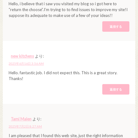
Hello, i believe that i saw you visited my blog so i got here to
“return the choose”.I’m trying to to find issues to improve my site!I
suppose its adequate to make use of a few of your ideas!!
返信する
new kitchens
より:
2025年6月16日 3:56 AM
Hello. fantastic job. I did not expect this. This is a great story.
Thanks!
返信する
Tami Malen
より:
2025年7月2日 8:27 AM
I am pleased that I found this web site, just the right information