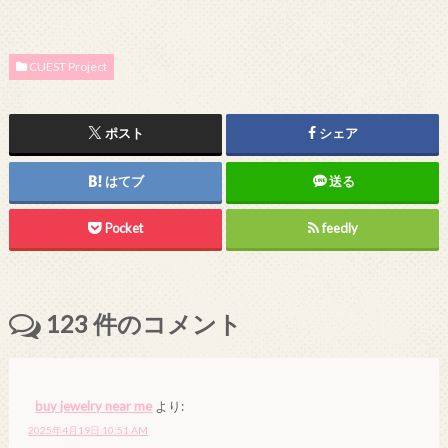
CUEST Project
ポスト
シェア
はてブ
送る
Pocket
feedly
123
件のコメント
buy jewelry near me
より:
2025年4月19日 10:51 AM