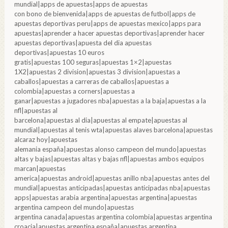
mundial|apps de apuestas|apps de apuestas
con bono de bienvenida|apps de apuestas de futbol|apps de
apuestas deportivas peru|apps de apuestas mexico|apps para
apuestas|aprender a hacer apuestas deportivas|aprender hacer
apuestas deportivas|apuesta del dia apuestas
deportivas|apuestas 10 euros
gratis|apuestas 100 seguras|apuestas 1×2|apuestas
1X2|apuestas 2 division|apuestas 3 division|apuestas a
caballos|apuestas a carreras de caballos|apuestas a
colombia|apuestas a corners|apuestas a
ganar|apuestas a jugadores nba|apuestas a la baja|apuestas a la
nfl|apuestas al
barcelona|apuestas al dia|apuestas al empate|apuestas al
mundial|apuestas al tenis wta|apuestas alaves barcelona|apuestas
alcaraz hoy|apuestas
alemania españa|apuestas alonso campeon del mundo|apuestas
altas y bajas|apuestas altas y bajas nfl|apuestas ambos equipos
marcan|apuestas
america|apuestas android|apuestas anillo nba|apuestas antes del
mundial|apuestas anticipadas|apuestas anticipadas nba|apuestas
apps|apuestas arabia argentina|apuestas argentina|apuestas
argentina campeon del mundo|apuestas
argentina canada|apuestas argentina colombia|apuestas argentina
croacia|apuestas argentina españa|apuestas argentina